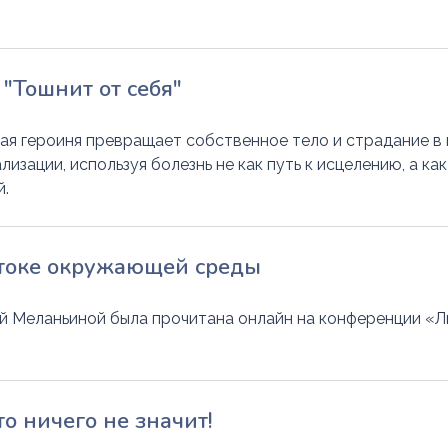
"Тошнит от себя"
ная героиня превращает собственное тело и страдание в
изации, используя болезнь не как путь к исцелению, а ка
й.
отоке окружающей среды
й Меланьиной была прочитана онлайн на конференции «Ли
то ничего не значит!