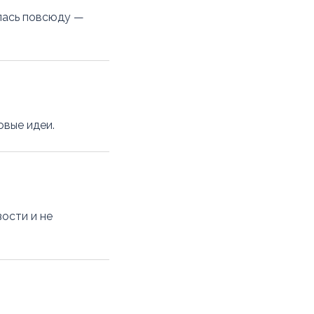
лась повсюду —
овые идеи.
зости и не